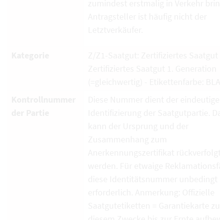
zumindest erstmalig in Verkehr brin
Antragsteller ist häufig nicht der
Letztverkäufer.
Kategorie
Z/Z1-Saatgut: Zertifiziertes Saatgut
Zertifiziertes Saatgut 1. Generation
(=gleichwertig) - Etikettenfarbe: BL
Kontrollnummer
Diese Nummer dient der eindeutig
der Partie
Identifizierung der Saatgutpartie. D
kann der Ursprung und der
Zusammenhang zum
Anerkennungszertifikat rückverfolg
werden. Für etwaige Reklamationsfä
diese Identitätsnummer unbedingt
erforderlich. Anmerkung: Offizielle
Saatgutetiketten = Garantiekarte zu
diesem Zwecke bis zur Ernte aufbe