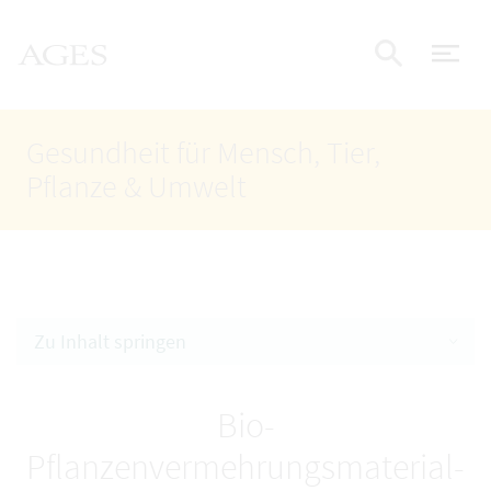
Accesskey
Accesskey
Accesskey
Zum Inhalt
Zum Hauptmenü
Zur Suche
AGES Startseite
[4]
[1]
[2]
Nav
Suche e
Gesundheit für Mensch, Tier,
Pflanze & Umwelt
Zu Inhalt springen
Bio-
Pflanzenvermehrungsmaterial-