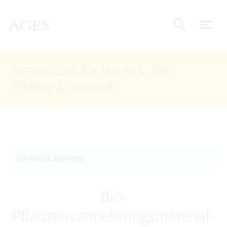
Accesskey
Accesskey
Accesskey
Zum Inhalt
Zum Hauptmenü
Zur Suche
AGES Startseite
[4]
[1]
[2]
Nav
Suche e
Gesundheit für Mensch, Tier,
Pflanze & Umwelt
Zu Inhalt springen
Bio-
Pflanzenvermehrungsmaterial-