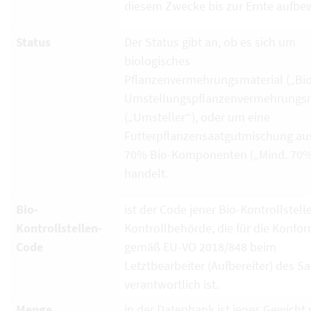
diesem Zwecke bis zur Ernte aufbe
Status
Der Status gibt an, ob es sich um
biologisches
Pflanzenvermehrungsmaterial („Bio
Umstellungspflanzenvermehrungsm
(„Umsteller“), oder um eine
Futterpflanzensaatgutmischung au
70% Bio-Komponenten („Mind. 70%
handelt.
Bio-
ist der Code jener Bio-Kontrollstell
Kontrollstellen-
Kontrollbehörde, die für die Konfor
Code
gemäß EU-VO 2018/848 beim
Letztbearbeiter (Aufbereiter) des S
verantwortlich ist.
Menge
in der Datenbank ist jenes Gewicht g