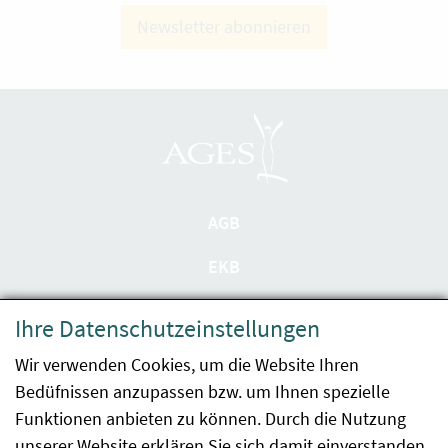
Newsletter abonnieren
AGB
EKB
Datenschutzerklärung
Ihre Datenschutzeinstellungen
Barrierefreiheit
Wir verwenden Cookies, um die Website Ihren
Bedüfnissen anzupassen bzw. um Ihnen spezielle
Impressum
Funktionen anbieten zu können. Durch die Nutzung
Kontakt
unserer Website erklären Sie sich damit einverstanden.