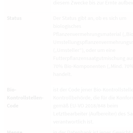
diesem Zwecke bis zur Ernte aufbe
Status
Der Status gibt an, ob es sich um
biologisches
Pflanzenvermehrungsmaterial („Bio
Umstellungspflanzenvermehrungsm
(„Umsteller“), oder um eine
Futterpflanzensaatgutmischung au
70% Bio-Komponenten („Mind. 70%
handelt.
Bio-
ist der Code jener Bio-Kontrollstell
Kontrollstellen-
Kontrollbehörde, die für die Konfor
Code
gemäß EU-VO 2018/848 beim
Letztbearbeiter (Aufbereiter) des S
verantwortlich ist.
Menge
in der Datenbank ist jenes Gewicht g