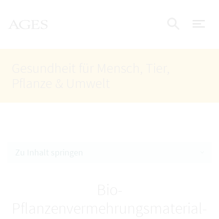
Accesskey
Accesskey
Accesskey
Zum Inhalt
Zum Hauptmenü
Zur Suche
AGES Startseite
[4]
[1]
[2]
Nav
Suche e
Gesundheit für Mensch, Tier,
Pflanze & Umwelt
Zu Inhalt springen
Bio-
Pflanzenvermehrungsmaterial-