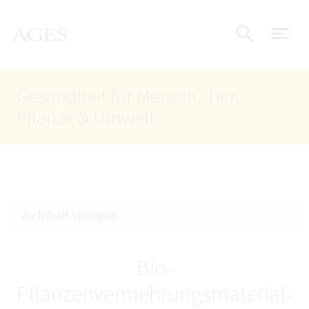
Accesskey
Accesskey
Accesskey
Zum Inhalt
Zum Hauptmenü
Zur Suche
AGES Startseite
[4]
[1]
[2]
Nav
Suche e
Gesundheit für Mensch, Tier,
Pflanze & Umwelt
Zu Inhalt springen
Bio-
Pflanzenvermehrungsmaterial-