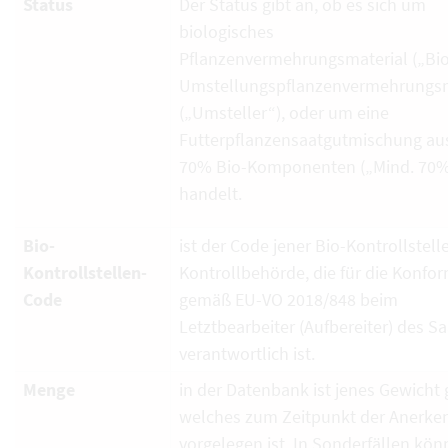
Status
Der Status gibt an, ob es sich um
biologisches
Pflanzenvermehrungsmaterial („Bio
Umstellungspflanzenvermehrungsm
(„Umsteller“), oder um eine
Futterpflanzensaatgutmischung au
70% Bio-Komponenten („Mind. 70%
handelt.
Bio-
ist der Code jener Bio-Kontrollstell
Kontrollstellen-
Kontrollbehörde, die für die Konfor
Code
gemäß EU-VO 2018/848 beim
Letztbearbeiter (Aufbereiter) des S
verantwortlich ist.
Menge
in der Datenbank ist jenes Gewicht g
welches zum Zeitpunkt der Anerk
vorgelegen ist. In Sonderfällen kö