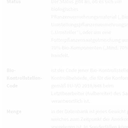
Status
Der Status gibt an, ob es sich um
biologisches
Pflanzenvermehrungsmaterial („Bio
Umstellungspflanzenvermehrungsm
(„Umsteller“), oder um eine
Futterpflanzensaatgutmischung au
70% Bio-Komponenten („Mind. 70%
handelt.
Bio-
ist der Code jener Bio-Kontrollstell
Kontrollstellen-
Kontrollbehörde, die für die Konfor
Code
gemäß EU-VO 2018/848 beim
Letztbearbeiter (Aufbereiter) des S
verantwortlich ist.
Menge
in der Datenbank ist jenes Gewicht g
welches zum Zeitpunkt der Anerk
vorgelegen ist. In Sonderfällen kö