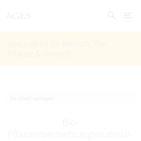
Accesskey
Accesskey
Accesskey
Zum Inhalt
Zum Hauptmenü
Zur Suche
AGES Startseite
[4]
[1]
[2]
Nav
Suche e
Gesundheit für Mensch, Tier,
Pflanze & Umwelt
Zu Inhalt springen
Bio-
Pflanzenvermehrungsmaterial-