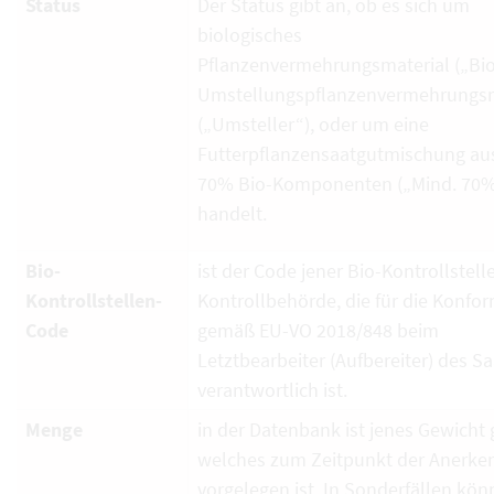
Status
Der Status gibt an, ob es sich um
biologisches
Pflanzenvermehrungsmaterial („Bio
Umstellungspflanzenvermehrungsm
(„Umsteller“), oder um eine
Futterpflanzensaatgutmischung au
70% Bio-Komponenten („Mind. 70%
handelt.
Bio-
ist der Code jener Bio-Kontrollstell
Kontrollstellen-
Kontrollbehörde, die für die Konfor
Code
gemäß EU-VO 2018/848 beim
Letztbearbeiter (Aufbereiter) des S
verantwortlich ist.
Menge
in der Datenbank ist jenes Gewicht g
welches zum Zeitpunkt der Anerk
vorgelegen ist. In Sonderfällen kö