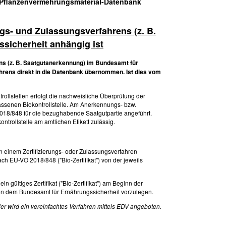
o-Pflanzenvermehrungsmaterial-Datenbank
ngs- und Zulassungsverfahrens (z. B.
sicherheit anhängig ist
ns (z. B. Saatgutanerkennung) im Bundesamt für
ahrens direkt in die Datenbank übernommen. Ist dies vom
llstellen erfolgt die nachweisliche Überprüfung der
ssenen Biokontrollstelle. Am Anerkennungs- bzw.
 2018/848 für die bezughabende Saatgutpartie angeführt.
trollstelle am amtlichen Etikett zulässig.
 einem Zertifizierungs- oder Zulassungsverfahren
nach EU-VO 2018/848 ("Bio-Zertifikat") von der jeweils
n gültiges Zertifikat ("Bio-Zertifikat") am Beginn der
son dem Bundesamt für Ernährungssicherheit vorzulegen.
r wird ein vereinfachtes Verfahren mittels EDV angeboten.