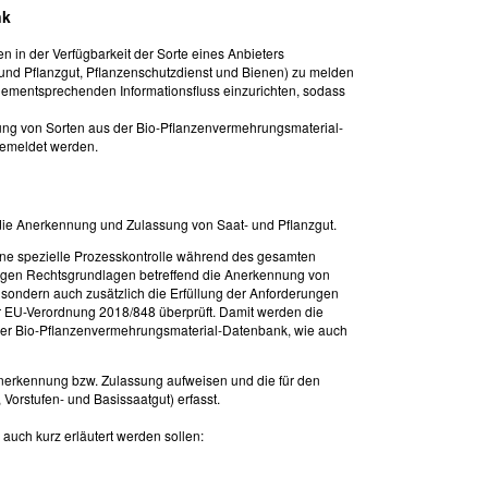
nk
 in der Verfügbarkeit der Sorte eines Anbieters
und Pflanzgut, Pflanzenschutzdienst und Bienen) zu melden
dementsprechenden Informationsfluss einzurichten, sodass
ung von Sorten aus der Bio-Pflanzenvermehrungsmaterial-
gemeldet werden.
 die Anerkennung und Zulassung von Saat- und Pflanzgut.
ine spezielle Prozesskontrolle während des gesamten
ägigen Rechtsgrundlagen betreffend die Anerkennung von
t, sondern auch zusätzlich die Erfüllung der Anforderungen
r EU-Verordnung 2018/848 überprüft. Damit werden die
eser Bio-Pflanzenvermehrungsmaterial-Datenbank, wie auch
 Anerkennung bzw. Zulassung aufweisen und die für den
 Vorstufen- und Basissaatgut) erfasst.
uch kurz erläutert werden sollen: