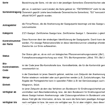
Sorte
Bezeichnung der Sorte, mit der sie in der jeweiligen Sortenliste (Österreichischen oder
gibt an, in welchem Land (Länder) die Sorte gelistet ist. "ÖSTERREICH" steht für die
Sorteneintragung
Österreich geprüft (siehe beschreibende Österreichische Sortenliste). "EU" kennzeichn
offiziell NICHT geprüft wurden.
die Firma/Person, die die Anerkennung der Saatgutpartie beantragt und das Saatgut zum
Antragsteller
Letztverkäufer.
Kategorie
Z/Z1-Saatgut: Zertifiziertes Saatgut bzw. Zertifiziertes Saatgut 1. Generation (=gleic
Diese Nummer dient der eindeutigen Identifizierung der Saatgutpartie. Damit kann 
Kontrollnummer
werden. Für etwaige Reklamationsfälle ist diese Identitätsnummer unbedingt erforder
der Partie
Zwecke bis zur Ernte aufbewahren.
Der Status gibt an, ob es sich um biologisches Pflanzenvermehrungsmaterial („Bio“)
Status
Futterpflanzensaatgutmischung aus mind. 70% Bio-Komponenten („Mind. 70% Bio“) h
Bio-
ist der Code jener Bio-Kontrollstelle bzw. Kontrollbehörde, die für die Konformität 
Kontrollstellen-
verantwortlich ist.
Code
in der Datenbank ist jenes Gewicht gelistet, welches zum Zeitpunkt der Anerkennung 
Menge
Partien wiederum verändert oder auch gestrichen werden (z.B. Zurückziehungen, K
Angabe der Partiegewichte kann in speziellen Fällen (z.B: bei Gemüsesaatgut) auch e
Einheit
Kilogramm, Stück
ist jener Zeitpunkt ab dem das Verfahren am Bundesamt für Ernährungssicherheit po
verfügbar ab
unmittelbar nach Bescheiderstellung. bzw. der dem Bundesamt für Ernährungssicher
dieses Saatgut keinem Anerkennungs- oder Zulassungsverfahren im Bundesamt unter
dieses Feld gibt die Information, ob bzw. bis wann die Sorte beim jeweiligen Antrag
verfügbar bis
noch verfügbar ist bzw. bis wann sie verfügbar war. Es ist aber möglich, dass diese 