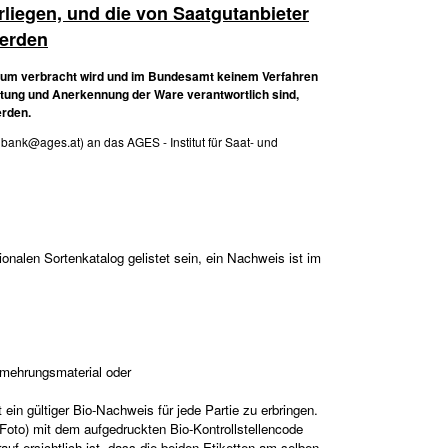
rliegen, und die von Saatgutanbieter
werden
Raum verbracht wird und im Bundesamt keinem Verfahren
reitung und Anerkennung der Ware verantwortlich sind,
erden.
nbank@ages.at) an das AGES - Institut für Saat- und
nalen Sortenkatalog gelistet sein, ein Nachweis ist im
rmehrungsmaterial oder
ein gültiger Bio-Nachweis für jede Partie zu erbringen.
r Foto) mit dem aufgedruckten Bio-Kontrollstellencode
auf ersichtlich ist, dass die beiden Etiketten am selben