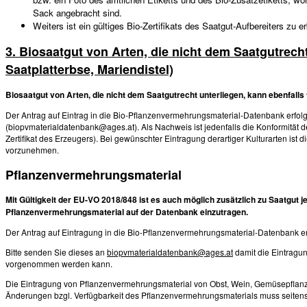
Sack angebracht sind.
Weiters ist ein gültiges Bio-Zertifikats des Saatgut-Aufbereiters zu er
3. Biosaatgut von Arten, die nicht dem Saatgutrecht 
Saatplatterbse, Mariendistel)
Biosaatgut von Arten, die nicht dem Saatgutrecht unterliegen, kann ebenfalls
Der Antrag auf Eintrag in die Bio-Pflanzenvermehrungsmaterial-Datenbank erfolgt
(biopvmaterialdatenbank@ages.at). Als Nachweis ist jedenfalls die Konformität 
Zertifikat des Erzeugers). Bei gewünschter Eintragung derartiger Kulturarten ist d
vorzunehmen.
Pflanzenvermehrungsmaterial
Mit Gültigkeit der EU-VO 2018/848 ist es auch möglich zusätzlich zu Saatgut j
Pflanzenvermehrungsmaterial auf der Datenbank einzutragen.
Der Antrag auf Eintragung in die Bio-Pflanzenvermehrungsmaterial-Datenbank erf
Bitte senden Sie dieses an
biopvmaterialdatenbank@ages.at
damit die Eintragu
vorgenommen werden kann.
Die Eintragung von Pflanzenvermehrungsmaterial von Obst, Wein, Gemüsepflanzgut,
Änderungen bzgl. Verfügbarkeit des Pflanzenvermehrungsmaterials muss seitens 