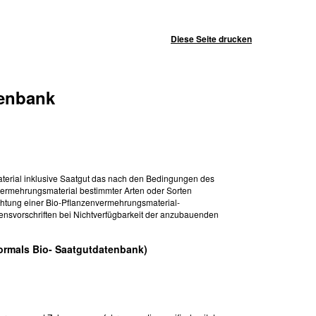
Diese Seite drucken
tenbank
erial inklusive Saatgut das nach den Bedingungen des
nvermehrungsmaterial bestimmter Arten oder Sorten
chtung einer Bio-Pflanzenvermehrungsmaterial-
ensvorschriften bei Nichtverfügbarkeit der anzubauenden
ormals Bio- Saatgutdatenbank)