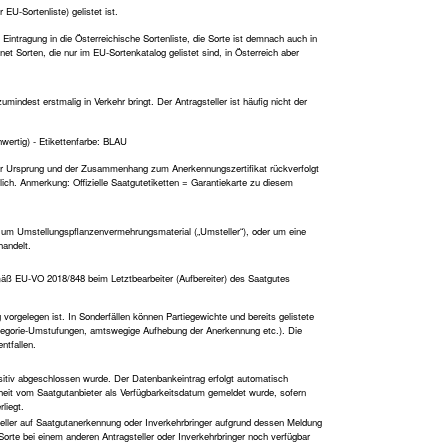
 EU-Sortenliste) gelistet ist.
 Eintragung in die Österreichische Sortenliste, die Sorte ist demnach auch in
et Sorten, die nur im EU-Sortenkatalog gelistet sind, in Österreich aber
indest erstmalig in Verkehr bringt. Der Antragsteller ist häufig nicht der
hwertig) - Etikettenfarbe: BLAU
der Ursprung und der Zusammenhang zum Anerkennungszertifikat rückverfolgt
lich. Anmerkung: Offizielle Saatgutetiketten = Garantiekarte zu diesem
, um Umstellungspflanzenvermehrungsmaterial („Umsteller“), oder um eine
andelt.
gemäß EU-VO 2018/848 beim Letztbearbeiter (Aufbereiter) des Saatgutes
vorgelegen ist. In Sonderfällen können Partiegewichte und bereits gelistete
ategorie-Umstufungen, amtswegige Aufhebung der Anerkennung etc.). Die
ntfallen.
sitiv abgeschlossen wurde. Der Datenbankeintrag erfolgt automatisch
heit vom Saatgutanbieter als Verfügbarkeitsdatum gemeldet wurde, sofern
liegt.
steller auf Saatgutanerkennung oder Inverkehrbringer aufgrund dessen Meldung
Sorte bei einem anderen Antragsteller oder Inverkehrbringer noch verfügbar