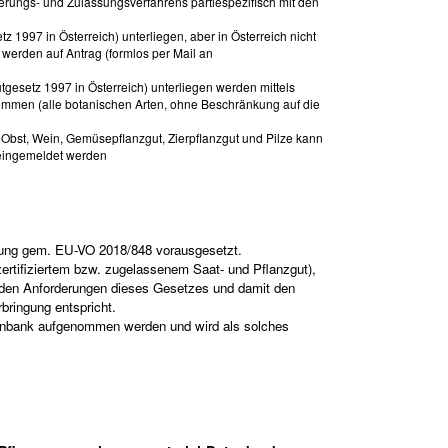
erungs- und Zulassungsverfahrens partiespezifisch mit den
1997 in Österreich) unterliegen, aber in Österreich nicht
werden auf Antrag (formlos per Mail an
gesetz 1997 in Österreich) unterliegen werden mittels
mmen (alle botanischen Arten, ohne Beschränkung auf die
 Obst, Wein, Gemüsepflanzgut, Zierpflanzgut und Pilze kann
 eingemeldet werden
ugung gem. EU-VO 2018/848 vorausgesetzt.
zertifiziertem bzw. zugelassenem Saat- und Pflanzgut),
t den Anforderungen dieses Gesetzes und damit den
ringung entspricht.
tenbank aufgenommen werden und wird als solches