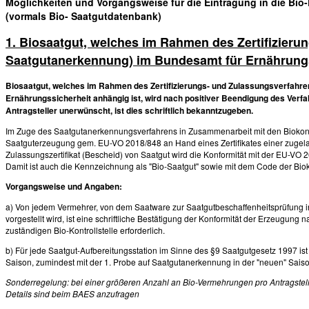
Möglichkeiten und Vorgangsweise für die Eintragung in die Bi
(vormals Bio- Saatgutdatenbank)
1. Biosaatgut, welches im Rahmen des Zertifizieru
Saatgutanerkennung) im Bundesamt für Ernährungs
Biosaatgut, welches im Rahmen des Zertifizierungs- und Zulassungsverfahre
Ernährungssicherheit anhängig ist, wird nach positiver Beendigung des Verf
Antragsteller unerwünscht, ist dies schriftlich bekanntzugeben.
Im Zuge des Saatgutanerkennungsverfahrens in Zusammenarbeit mit den Biokontro
Saatguterzeugung gem. EU-VO 2018/848 an Hand eines Zertifikates einer zugela
Zulassungszertifikat (Bescheid) von Saatgut wird die Konformität mit der EU-VO
Damit ist auch die Kennzeichnung als "Bio-Saatgut" sowie mit dem Code der Biokon
Vorgangsweise und Angaben:
a) Von jedem Vermehrer, von dem Saatware zur Saatgutbeschaffenheitsprüfung in
vorgestellt wird, ist eine schriftliche Bestätigung der Konformität der Erzeugung 
zuständigen Bio-Kontrollstelle erforderlich.
b) Für jede Saatgut-Aufbereitungsstation im Sinne des §9 Saatgutgesetz 1997 ist ei
Saison, zumindest mit der 1. Probe auf Saatgutanerkennung in der "neuen" Sai
Sonderregelung: bei einer größeren Anzahl an Bio-Vermehrungen pro Antragstelle
Details sind beim BAES anzufragen