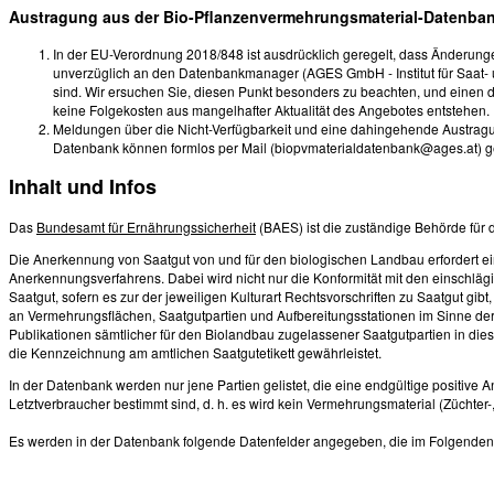
Austragung aus der Bio-Pflanzenvermehrungsmaterial-Datenba
In der EU-Verordnung 2018/848 ist ausdrücklich geregelt, dass Änderungen
unverzüglich an den Datenbankmanager (AGES GmbH - Institut für Saat- 
sind. Wir ersuchen Sie, diesen Punkt besonders zu beachten, und einen 
keine Folgekosten aus mangelhafter Aktualität des Angebotes entstehen.
Meldungen über die Nicht-Verfügbarkeit und eine dahingehende Austrag
Datenbank können formlos per Mail (biopvmaterialdatenbank@ages.at) 
Inhalt und Infos
Das
Bundesamt für Ernährungssicherheit
(BAES) ist die zuständige Behörde für
Die Anerkennung von Saatgut von und für den biologischen Landbau erfordert e
Anerkennungsverfahrens. Dabei wird nicht nur die Konformität mit den einschl
Saatgut, sofern es zur der jeweiligen Kulturart Rechtsvorschriften zu Saatgut gib
an Vermehrungsflächen, Saatgutpartien und Aufbereitungsstationen im Sinne de
Publikationen sämtlicher für den Biolandbau zugelassener Saatgutpartien in di
die Kennzeichnung am amtlichen Saatgutetikett gewährleistet.
In der Datenbank werden nur jene Partien gelistet, die eine endgültige positive
Letztverbraucher bestimmt sind, d. h. es wird kein Vermehrungsmaterial (Züchter-,
Es werden in der Datenbank folgende Datenfelder angegeben, die im Folgenden a