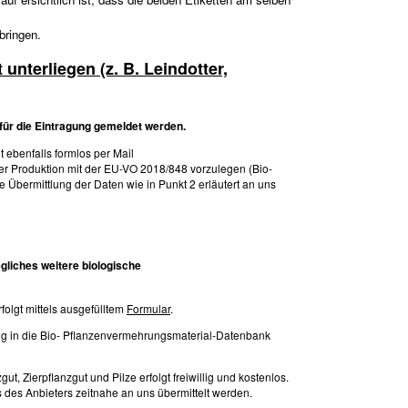
bringen.
unterliegen (z. B. Leindotter,
 für die Eintragung gemeldet werden.
 ebenfalls formlos per Mail
der Produktion mit der EU-VO 2018/848 vorzulegen (Bio-
ie Übermittlung der Daten wie in Punkt 2 erläutert an uns
egliches weitere biologische
olgt mittels ausgefülltem
Formular
.
ng in die Bio- Pflanzenvermehrungsmaterial-Datenbank
 Zierpflanzgut und Pilze erfolgt freiwillig und kostenlos.
des Anbieters zeitnahe an uns übermittelt werden.