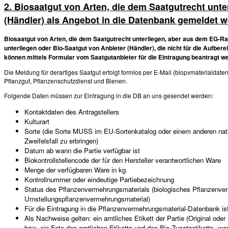
2. Biosaatgut von Arten, die dem Saatgutrecht unte
(Händler) als Angebot in die Datenbank gemeldet 
Biosaatgut von Arten, die dem Saatgutrecht unterliegen, aber aus dem EG-
unterliegen oder Bio-Saatgut von Anbieter (Händler), die nicht für die Aufbe
können mittels Formular vom Saatgutanbieter für die Eintragung beantragt w
Die Meldung für derartiges Saatgut erfolgt formlos per E-Mail (biopvmaterialdate
Pflanzgut, Pflanzenschutzdienst und Bienen.
Folgende Daten müssen zur Eintragung in die DB an uns gesendet werden:
Kontaktdaten des Antragstellers
Kulturart
Sorte (die Sorte MUSS im EU-Sortenkatalog oder einem anderen natio
Zweifelsfall zu erbringen)
Datum ab wann die Partie verfügbar ist
Biokontrollstellencode der für den Hersteller verantwortlichen Ware
Menge der verfügbaren Ware in kg
Kontrollnummer oder eindeutige Partiebezeichnung
Status des Pflanzenvermehrungsmaterials (biologisches Pflanzenve
Umstellungspflanzenvermehrungsmaterial)
Für die Eintragung in die Pflanzenvermehrungsmaterial-Datenbank ist 
Als Nachweise gelten: ein amtliches Etikett der Partie (Original ode
bzw. ein Foto des amtlichen Etiketts und des Bio-Zusatzetiketts, wor