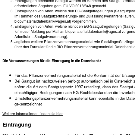
Eintragungen betreffend Saatgut werden im Rahmen des Saatgut-Zertifizi
erforderlichen Angaben gem. EU-VO 2018/848 gemacht.
Eintragungen von Arten, welche den EG-Saatgutregelungen (Saatgutgesetz 
im Rahmen des Saatgutzertifizierungs- und Zulassungsverfahrens laufen, 
biopvmaterialdatenbank@ages.at) vorgenommen.
Eintragungen von Arten, welche nicht den EG-Saatgutregelungen (Saatgut
formloser Meldung per Mail an biopvmaterialdatenbank@ages.at vorgeno
Artenliste lt. Saatgutverordnung).
Jegliches weitere Pflanzenvermehrungsmaterial wie Stecklinge/Setzlinge
über das Formular für die BIO-Pflanzenvermehrungsmaterial-Datenbank
Die Voraussetzungen für die Eintragung in die Datenbank:
Für das Pflanzenvermehrungsmaterial ist die Konformität der Erze
Bei Saatgut ist nachzuweisen (erfolgt automatisch bei in Österreich 
sofern die Art dem Saatgutgesetz 1997 unterliegt, dass das Saatgu
einschlägigen Bedingungen nach EG-Rechtsbestand an die Inverkehrb
Umstellungspflanzenvermehrungsmaterial kann ebenfalls in der Da
gekennzeichnet
Weitere Informationen finden sie hier
Eintragung