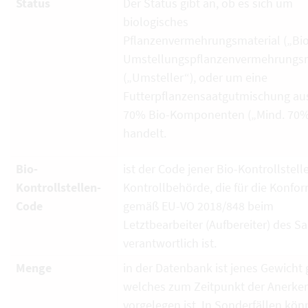
Status
Der Status gibt an, ob es sich um
biologisches
Pflanzenvermehrungsmaterial („Bio
Umstellungspflanzenvermehrungsm
(„Umsteller“), oder um eine
Futterpflanzensaatgutmischung au
70% Bio-Komponenten („Mind. 70%
handelt.
Bio-
ist der Code jener Bio-Kontrollstell
Kontrollstellen-
Kontrollbehörde, die für die Konfor
Code
gemäß EU-VO 2018/848 beim
Letztbearbeiter (Aufbereiter) des S
verantwortlich ist.
Menge
in der Datenbank ist jenes Gewicht g
welches zum Zeitpunkt der Anerk
vorgelegen ist. In Sonderfällen kö