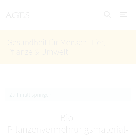
Accesskey
Accesskey
Accesskey
Zum Inhalt
Zum Hauptmenü
Zur Suche
AGES Startseite
[4]
[1]
[2]
Nav
Suche e
Gesundheit für Mensch, Tier,
Pflanze & Umwelt
Zu Inhalt springen
Bio-
Pflanzenvermehrungsmaterial-