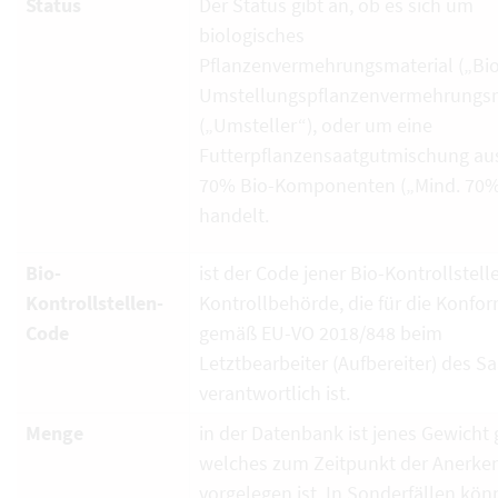
Status
Der Status gibt an, ob es sich um
biologisches
Pflanzenvermehrungsmaterial („Bio
Umstellungspflanzenvermehrungsm
(„Umsteller“), oder um eine
Futterpflanzensaatgutmischung au
70% Bio-Komponenten („Mind. 70%
handelt.
Bio-
ist der Code jener Bio-Kontrollstell
Kontrollstellen-
Kontrollbehörde, die für die Konfor
Code
gemäß EU-VO 2018/848 beim
Letztbearbeiter (Aufbereiter) des S
verantwortlich ist.
Menge
in der Datenbank ist jenes Gewicht g
welches zum Zeitpunkt der Anerk
vorgelegen ist. In Sonderfällen kö