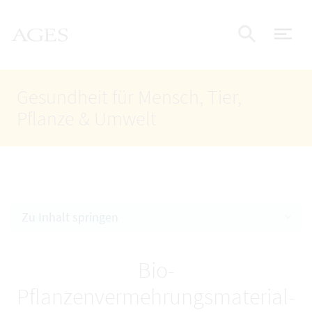
Accesskey
Accesskey
Accesskey
Zum Inhalt
Zum Hauptmenü
Zur Suche
AGES Startseite
[4]
[1]
[2]
Nav
Suche e
Gesundheit für Mensch, Tier,
Pflanze & Umwelt
Zu Inhalt springen
Bio-
Pflanzenvermehrungsmaterial-