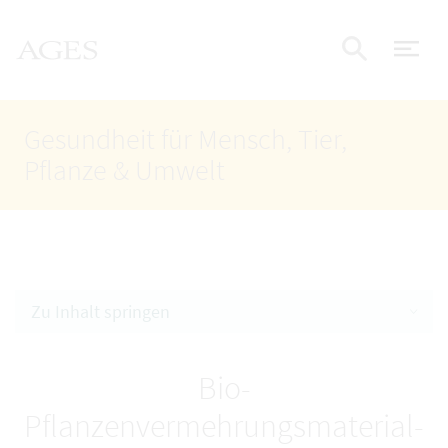
Accesskey
Accesskey
Accesskey
Zum Inhalt
Zum Hauptmenü
Zur Suche
AGES Startseite
[4]
[1]
[2]
Nav
Suche e
Gesundheit für Mensch, Tier,
Pflanze & Umwelt
Zu Inhalt springen
Bio-
Pflanzenvermehrungsmaterial-