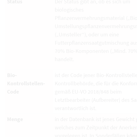
Status
Der Status gibt an, ob es sich um
biologisches
Pflanzenvermehrungsmaterial („Bio
Umstellungspflanzenvermehrungsm
(„Umsteller“), oder um eine
Futterpflanzensaatgutmischung au
70% Bio-Komponenten („Mind. 70%
handelt.
Bio-
ist der Code jener Bio-Kontrollstell
Kontrollstellen-
Kontrollbehörde, die für die Konfor
Code
gemäß EU-VO 2018/848 beim
Letztbearbeiter (Aufbereiter) des S
verantwortlich ist.
Menge
in der Datenbank ist jenes Gewicht g
welches zum Zeitpunkt der Anerk
vorgelegen ist. In Sonderfällen kö