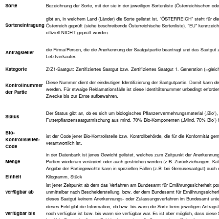
Sorte
Bezeichnung der Sorte, mit der sie in der jeweiligen Sortenliste (Österreichischen oder
gibt an, in welchem Land (Länder) die Sorte gelistet ist. "ÖSTERREICH" steht für die
Sorteneintragung
Österreich geprüft (siehe beschreibende Österreichische Sortenliste). "EU" kennzeichn
offiziell NICHT geprüft wurden.
die Firma/Person, die die Anerkennung der Saatgutpartie beantragt und das Saatgut zum
Antragsteller
Letztverkäufer.
Kategorie
Z/Z1-Saatgut: Zertifiziertes Saatgut bzw. Zertifiziertes Saatgut 1. Generation (=gleic
Diese Nummer dient der eindeutigen Identifizierung der Saatgutpartie. Damit kann 
Kontrollnummer
werden. Für etwaige Reklamationsfälle ist diese Identitätsnummer unbedingt erforder
der Partie
Zwecke bis zur Ernte aufbewahren.
Der Status gibt an, ob es sich um biologisches Pflanzenvermehrungsmaterial („Bio“)
Status
Futterpflanzensaatgutmischung aus mind. 70% Bio-Komponenten („Mind. 70% Bio“) h
Bio-
ist der Code jener Bio-Kontrollstelle bzw. Kontrollbehörde, die für die Konformität 
Kontrollstellen-
verantwortlich ist.
Code
in der Datenbank ist jenes Gewicht gelistet, welches zum Zeitpunkt der Anerkennung 
Menge
Partien wiederum verändert oder auch gestrichen werden (z.B. Zurückziehungen, K
Angabe der Partiegewichte kann in speziellen Fällen (z.B: bei Gemüsesaatgut) auch e
Einheit
Kilogramm, Stück
ist jener Zeitpunkt ab dem das Verfahren am Bundesamt für Ernährungssicherheit po
verfügbar ab
unmittelbar nach Bescheiderstellung. bzw. der dem Bundesamt für Ernährungssicher
dieses Saatgut keinem Anerkennungs- oder Zulassungsverfahren im Bundesamt unter
dieses Feld gibt die Information, ob bzw. bis wann die Sorte beim jeweiligen Antrag
verfügbar bis
noch verfügbar ist bzw. bis wann sie verfügbar war. Es ist aber möglich, dass diese 