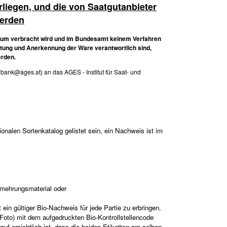
rliegen, und die von Saatgutanbieter
werden
Raum verbracht wird und im Bundesamt keinem Verfahren
reitung und Anerkennung der Ware verantwortlich sind,
erden.
nbank@ages.at) an das AGES - Institut für Saat- und
nalen Sortenkatalog gelistet sein, ein Nachweis ist im
rmehrungsmaterial oder
ein gültiger Bio-Nachweis für jede Partie zu erbringen.
r Foto) mit dem aufgedruckten Bio-Kontrollstellencode
auf ersichtlich ist, dass die beiden Etiketten am selben