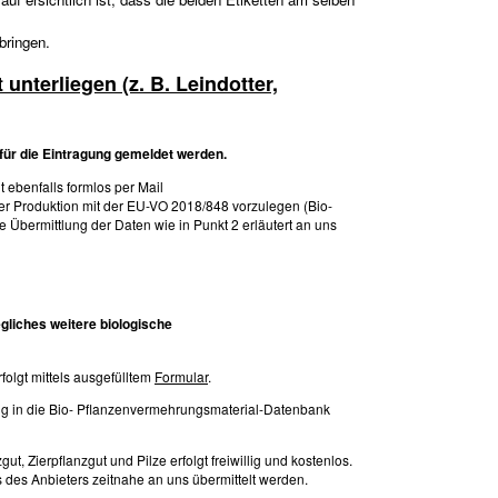
bringen.
unterliegen (z. B. Leindotter,
 für die Eintragung gemeldet werden.
 ebenfalls formlos per Mail
der Produktion mit der EU-VO 2018/848 vorzulegen (Bio-
ie Übermittlung der Daten wie in Punkt 2 erläutert an uns
egliches weitere biologische
olgt mittels ausgefülltem
Formular
.
ng in die Bio- Pflanzenvermehrungsmaterial-Datenbank
 Zierpflanzgut und Pilze erfolgt freiwillig und kostenlos.
des Anbieters zeitnahe an uns übermittelt werden.