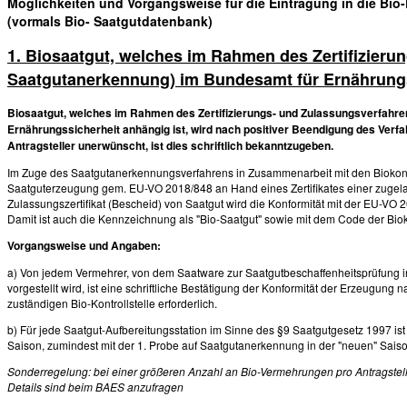
Möglichkeiten und Vorgangsweise für die Eintragung in die Bi
(vormals Bio- Saatgutdatenbank)
1. Biosaatgut, welches im Rahmen des Zertifizieru
Saatgutanerkennung) im Bundesamt für Ernährungs
Biosaatgut, welches im Rahmen des Zertifizierungs- und Zulassungsverfahre
Ernährungssicherheit anhängig ist, wird nach positiver Beendigung des Verf
Antragsteller unerwünscht, ist dies schriftlich bekanntzugeben.
Im Zuge des Saatgutanerkennungsverfahrens in Zusammenarbeit mit den Biokontro
Saatguterzeugung gem. EU-VO 2018/848 an Hand eines Zertifikates einer zugela
Zulassungszertifikat (Bescheid) von Saatgut wird die Konformität mit der EU-VO
Damit ist auch die Kennzeichnung als "Bio-Saatgut" sowie mit dem Code der Biokon
Vorgangsweise und Angaben:
a) Von jedem Vermehrer, von dem Saatware zur Saatgutbeschaffenheitsprüfung in
vorgestellt wird, ist eine schriftliche Bestätigung der Konformität der Erzeugung 
zuständigen Bio-Kontrollstelle erforderlich.
b) Für jede Saatgut-Aufbereitungsstation im Sinne des §9 Saatgutgesetz 1997 ist ei
Saison, zumindest mit der 1. Probe auf Saatgutanerkennung in der "neuen" Sai
Sonderregelung: bei einer größeren Anzahl an Bio-Vermehrungen pro Antragstelle
Details sind beim BAES anzufragen