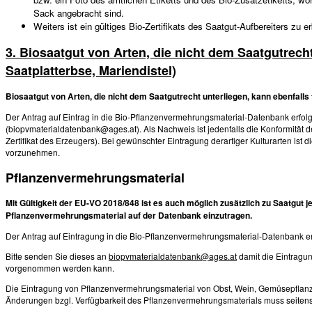
Sack angebracht sind.
Weiters ist ein gültiges Bio-Zertifikats des Saatgut-Aufbereiters zu er
3. Biosaatgut von Arten, die nicht dem Saatgutrecht 
Saatplatterbse, Mariendistel)
Biosaatgut von Arten, die nicht dem Saatgutrecht unterliegen, kann ebenfalls
Der Antrag auf Eintrag in die Bio-Pflanzenvermehrungsmaterial-Datenbank erfolgt
(biopvmaterialdatenbank@ages.at). Als Nachweis ist jedenfalls die Konformität 
Zertifikat des Erzeugers). Bei gewünschter Eintragung derartiger Kulturarten ist d
vorzunehmen.
Pflanzenvermehrungsmaterial
Mit Gültigkeit der EU-VO 2018/848 ist es auch möglich zusätzlich zu Saatgut j
Pflanzenvermehrungsmaterial auf der Datenbank einzutragen.
Der Antrag auf Eintragung in die Bio-Pflanzenvermehrungsmaterial-Datenbank erf
Bitte senden Sie dieses an
biopvmaterialdatenbank@ages.at
damit die Eintragu
vorgenommen werden kann.
Die Eintragung von Pflanzenvermehrungsmaterial von Obst, Wein, Gemüsepflanzgut,
Änderungen bzgl. Verfügbarkeit des Pflanzenvermehrungsmaterials muss seitens 