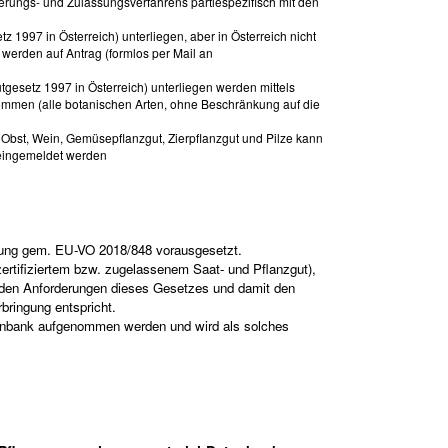
erungs- und Zulassungsverfahrens partiespezifisch mit den
1997 in Österreich) unterliegen, aber in Österreich nicht
werden auf Antrag (formlos per Mail an
gesetz 1997 in Österreich) unterliegen werden mittels
mmen (alle botanischen Arten, ohne Beschränkung auf die
 Obst, Wein, Gemüsepflanzgut, Zierpflanzgut und Pilze kann
 eingemeldet werden
ugung gem. EU-VO 2018/848 vorausgesetzt.
zertifiziertem bzw. zugelassenem Saat- und Pflanzgut),
t den Anforderungen dieses Gesetzes und damit den
ringung entspricht.
tenbank aufgenommen werden und wird als solches