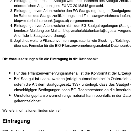
Eintragungen betreffend Saatgut werden im Rahmen des Saatgut-Zertifizi
erforderlichen Angaben gem. EU-VO 2018/848 gemacht.
Eintragungen von Arten, welche den EG-Saatgutregelungen (Saatgutgesetz 
im Rahmen des Saatgutzertifizierungs- und Zulassungsverfahrens laufen, 
biopvmaterialdatenbank@ages.at) vorgenommen.
Eintragungen von Arten, welche nicht den EG-Saatgutregelungen (Saatgut
formloser Meldung per Mail an biopvmaterialdatenbank@ages.at vorgeno
Artenliste lt. Saatgutverordnung).
Jegliches weitere Pflanzenvermehrungsmaterial wie Stecklinge/Setzlinge
über das Formular für die BIO-Pflanzenvermehrungsmaterial-Datenbank
Die Voraussetzungen für die Eintragung in die Datenbank:
Für das Pflanzenvermehrungsmaterial ist die Konformität der Erze
Bei Saatgut ist nachzuweisen (erfolgt automatisch bei in Österreich 
sofern die Art dem Saatgutgesetz 1997 unterliegt, dass das Saatgu
einschlägigen Bedingungen nach EG-Rechtsbestand an die Inverkehrb
Umstellungspflanzenvermehrungsmaterial kann ebenfalls in der Da
gekennzeichnet
Weitere Informationen finden sie hier
Eintragung