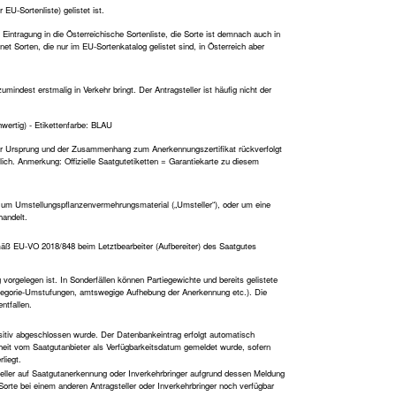
 EU-Sortenliste) gelistet ist.
 Eintragung in die Österreichische Sortenliste, die Sorte ist demnach auch in
et Sorten, die nur im EU-Sortenkatalog gelistet sind, in Österreich aber
indest erstmalig in Verkehr bringt. Der Antragsteller ist häufig nicht der
hwertig) - Etikettenfarbe: BLAU
der Ursprung und der Zusammenhang zum Anerkennungszertifikat rückverfolgt
lich. Anmerkung: Offizielle Saatgutetiketten = Garantiekarte zu diesem
, um Umstellungspflanzenvermehrungsmaterial („Umsteller“), oder um eine
andelt.
gemäß EU-VO 2018/848 beim Letztbearbeiter (Aufbereiter) des Saatgutes
vorgelegen ist. In Sonderfällen können Partiegewichte und bereits gelistete
ategorie-Umstufungen, amtswegige Aufhebung der Anerkennung etc.). Die
ntfallen.
sitiv abgeschlossen wurde. Der Datenbankeintrag erfolgt automatisch
heit vom Saatgutanbieter als Verfügbarkeitsdatum gemeldet wurde, sofern
liegt.
steller auf Saatgutanerkennung oder Inverkehrbringer aufgrund dessen Meldung
Sorte bei einem anderen Antragsteller oder Inverkehrbringer noch verfügbar