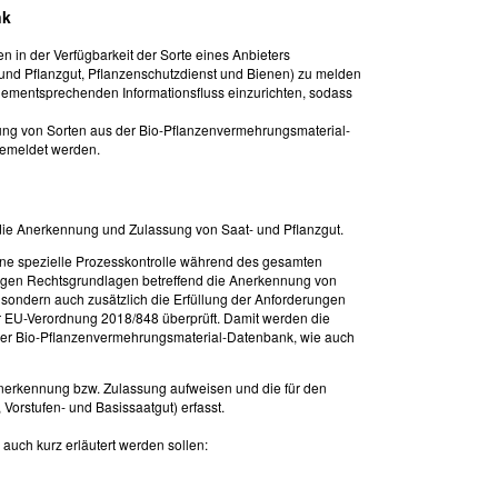
nk
 in der Verfügbarkeit der Sorte eines Anbieters
und Pflanzgut, Pflanzenschutzdienst und Bienen) zu melden
dementsprechenden Informationsfluss einzurichten, sodass
ung von Sorten aus der Bio-Pflanzenvermehrungsmaterial-
gemeldet werden.
 die Anerkennung und Zulassung von Saat- und Pflanzgut.
ine spezielle Prozesskontrolle während des gesamten
ägigen Rechtsgrundlagen betreffend die Anerkennung von
t, sondern auch zusätzlich die Erfüllung der Anforderungen
r EU-Verordnung 2018/848 überprüft. Damit werden die
eser Bio-Pflanzenvermehrungsmaterial-Datenbank, wie auch
 Anerkennung bzw. Zulassung aufweisen und die für den
 Vorstufen- und Basissaatgut) erfasst.
uch kurz erläutert werden sollen: