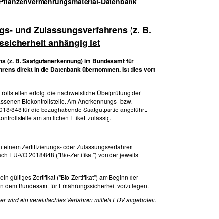
o-Pflanzenvermehrungsmaterial-Datenbank
ngs- und Zulassungsverfahrens (z. B.
sicherheit anhängig ist
ns (z. B. Saatgutanerkennung) im Bundesamt für
ahrens direkt in die Datenbank übernommen. Ist dies vom
llstellen erfolgt die nachweisliche Überprüfung der
ssenen Biokontrollstelle. Am Anerkennungs- bzw.
 2018/848 für die bezughabende Saatgutpartie angeführt.
trollstelle am amtlichen Etikett zulässig.
 einem Zertifizierungs- oder Zulassungsverfahren
nach EU-VO 2018/848 ("Bio-Zertifikat") von der jeweils
n gültiges Zertifikat ("Bio-Zertifikat") am Beginn der
son dem Bundesamt für Ernährungssicherheit vorzulegen.
r wird ein vereinfachtes Verfahren mittels EDV angeboten.