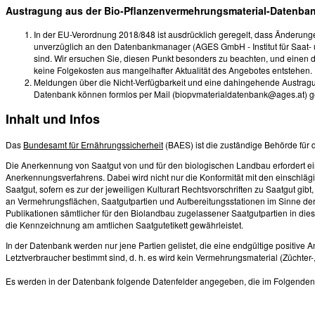
Austragung aus der Bio-Pflanzenvermehrungsmaterial-Datenba
In der EU-Verordnung 2018/848 ist ausdrücklich geregelt, dass Änderungen
unverzüglich an den Datenbankmanager (AGES GmbH - Institut für Saat- 
sind. Wir ersuchen Sie, diesen Punkt besonders zu beachten, und einen 
keine Folgekosten aus mangelhafter Aktualität des Angebotes entstehen.
Meldungen über die Nicht-Verfügbarkeit und eine dahingehende Austrag
Datenbank können formlos per Mail (biopvmaterialdatenbank@ages.at) 
Inhalt und Infos
Das
Bundesamt für Ernährungssicherheit
(BAES) ist die zuständige Behörde für
Die Anerkennung von Saatgut von und für den biologischen Landbau erfordert e
Anerkennungsverfahrens. Dabei wird nicht nur die Konformität mit den einschl
Saatgut, sofern es zur der jeweiligen Kulturart Rechtsvorschriften zu Saatgut gib
an Vermehrungsflächen, Saatgutpartien und Aufbereitungsstationen im Sinne de
Publikationen sämtlicher für den Biolandbau zugelassener Saatgutpartien in di
die Kennzeichnung am amtlichen Saatgutetikett gewährleistet.
In der Datenbank werden nur jene Partien gelistet, die eine endgültige positive
Letztverbraucher bestimmt sind, d. h. es wird kein Vermehrungsmaterial (Züchter-,
Es werden in der Datenbank folgende Datenfelder angegeben, die im Folgenden a