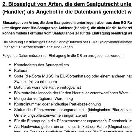
2. Biosaatgut von Arten, die dem Saatgutrecht unte
(Händler) als Angebot in die Datenbank gemeldet 
Biosaatgut von Arten, die dem Saatgutrecht unterliegen, aber aus dem EG-
unterliegen oder Bio-Saatgut von Anbieter (Händler), die nicht für die Aufbe
können mittels Formular vom Saatgutanbieter für die Eintragung beantragt w
Die Meldung für derartiges Saatgut erfolgt formlos per E-Mail (biopvmaterialdate
Pflanzgut, Pflanzenschutzdienst und Bienen.
Folgende Daten müssen zur Eintragung in die DB an uns gesendet werden:
Kontaktdaten des Antragstellers
Kulturart
Sorte (die Sorte MUSS im EU-Sortenkatalog oder einem anderen natio
Zweifelsfall zu erbringen)
Datum ab wann die Partie verfügbar ist
Biokontrollstellencode der für den Hersteller verantwortlichen Ware
Menge der verfügbaren Ware in kg
Kontrollnummer oder eindeutige Partiebezeichnung
Status des Pflanzenvermehrungsmaterials (biologisches Pflanzenve
Umstellungspflanzenvermehrungsmaterial)
Für die Eintragung in die Pflanzenvermehrungsmaterial-Datenbank ist 
Als Nachweise gelten: ein amtliches Etikett der Partie (Original ode
bzw. ein Foto des amtlichen Etiketts und des Bio-Zusatzetiketts, wor