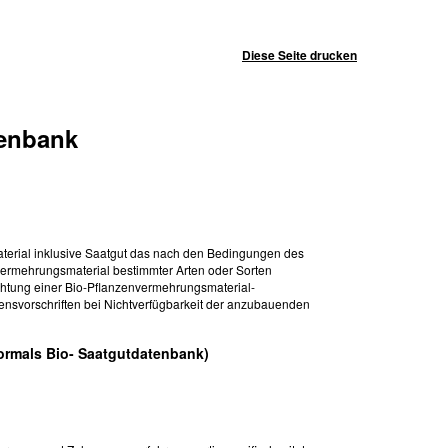
Diese Seite drucken
tenbank
erial inklusive Saatgut das nach den Bedingungen des
nvermehrungsmaterial bestimmter Arten oder Sorten
chtung einer Bio-Pflanzenvermehrungsmaterial-
ensvorschriften bei Nichtverfügbarkeit der anzubauenden
ormals Bio- Saatgutdatenbank)