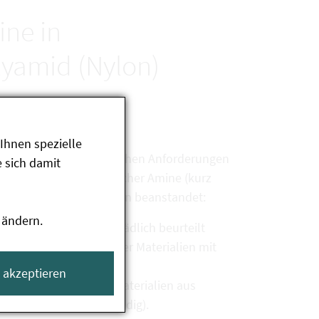
ne in
lyamid (Nylon)
Ihnen spezielle
 Einhaltung der rechtlichen Anforderungen
 sich damit
ation primärer aromatischer Amine (kurz
ucht. Fünf Proben wurden beanstandet:
 ändern.
AA als gesundheitsschädlich beurteilt
gen der Verordnung über Materialien mit
 möglich)
e akzeptieren
der Verordnung über Materialien aus
tserklärung unvollständig).