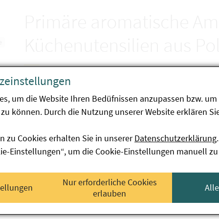
Primäre aromatische Ami
Küchenutensilien aus Po
e
zeinstellungen
Endbericht der Schwerpunktaktion A-043-20
es, um die Website Ihren Bedüfnissen anzupassen bzw. um 
Ziel der Schwerpunktaktion war die Überprüfung der
zu können. Durch die Nutzung unserer Website erklären Sie
an Küchenartikel aus Polyamid hinsichtlich der Migr
PAA). 45 Proben aus ganz Österreich wurden unters
n zu Cookies erhalten Sie in unserer
Datenschutzerklärung
.
kie-Einstellungen“, um die Cookie-Einstellungen manuell zu
zwei Proben wurden aufgrund der Abgabe von P
zwei Proben entsprachen nicht den Anforderun
Nur erforderliche Cookies
Lebensmittelkontakt (Rückverfolgbarkeit nicht
tellungen
All
erlauben
eine Probe entsprach nicht den Anforderungen 
Kunststoff mit Lebensmittelkontakt (Konformitä