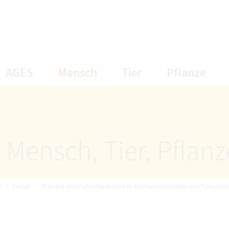
öffnet Untermenüpunkte
öffnet Untermenüpunkte
öffnet Unterme
öff
AGES
Mensch
Tier
Pflanze
 Mensch, Tier, Pflan
n
Detail
Primäre aromatische Amine in Küchenutensilien aus Polyamid