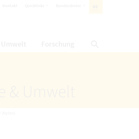
öffnet Untermenüpunkte
öffnet Untermenüpunkte
Kontakt
Quicklinks
Bundesämter
DE
AKTIVE SPRACHE:
nüpunkte
net Untermenüpunkte
öffnet Untermenüpunkte
öffnet Untermenüp
Umwelt
Forschung
Suche einbl
ze & Umwelt
 (Nylon)