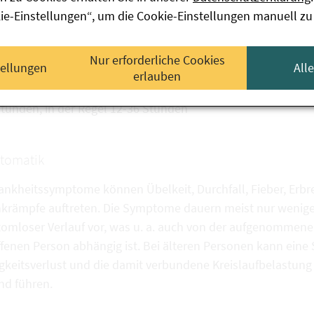
tsächlich Schildkröten und Leguane) in Betracht. Nach jede
kie-Einstellungen“, um die Cookie-Einstellungen manuell zu
gung der Hände mit Seife und warmem Wasser empfohlen.
Nur erforderliche Cookies
tellungen
All
erlauben
ationszeit
Stunden, in der Regel 12-36 Stunden
tomatik
rankheitssymptome können Übelkeit, Durchfall, Fieber, Erb
krämpfe auftreten. Die Symptome dauern meist nur wenige 
omloser Verlauf vor, was u. a. auch von der aufgenomme
ffenen Person abhängig ist. Bei älteren Personen kann ein
igkeitsverlust und die damit verbundene Kreislaufbelastu
nd führen.