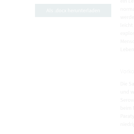
ein L
norma
Als .docx herunterladen
werde
leich
explo
Mensc
Lebens
Vork
Die S
und w
Serov
beim 
Parat
niedr