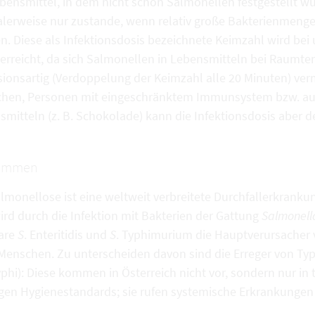
ebensmittel, in dem nicht schon Salmonellen festgestellt 
lerweise nur zustande, wenn relativ große Bakterienmeng
n. Diese als Infektionsdosis bezeichnete Keimzahl wird be
t erreicht, da sich Salmonellen in Lebensmitteln bei Raum
sionsartig (Verdoppelung der Keimzahl alle 20 Minuten) ver
hen, Personen mit eingeschränktem Immunsystem bzw. au
mitteln (z. B. Schokolade) kann die Infektionsdosis aber de
ommen
almonellose ist eine weltweit verbreitete Durchfallerkrank
ird durch die Infektion mit Bakterien der Gattung
Salmonell
are
S
. Enteritidis und
S
. Typhimurium die Hauptverursacher
Menschen. Zu unterscheiden davon sind die Erreger von Ty
yphi): Diese kommen in Österreich nicht vor, sondern nur i
igen Hygienestandards; sie rufen systemische Erkrankungen