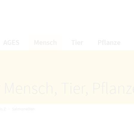
öffnet Untermenüpunkte
öffnet Untermenüpunkte
öffnet Unterme
öff
AGES
Mensch
Tier
Pflanze
 Mensch, Tier, Pflan
is Z
Salmonellen