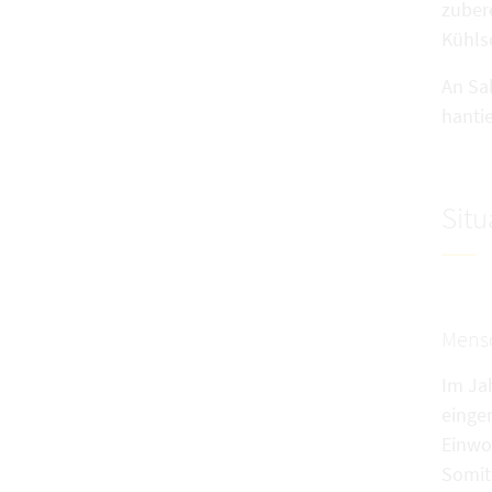
zuber
Kühls
An Sa
hanti
Situ
Mens
Im Ja
eingem
Einwo
Somit