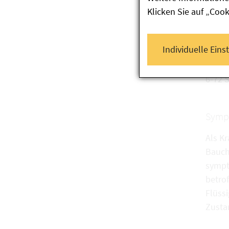
(haup
Klicken Sie auf „Coo
Reini
Individuelle Eins
Inkub
6-72 
Symp
Als K
Bauch
sympt
betro
Flüss
Zusta