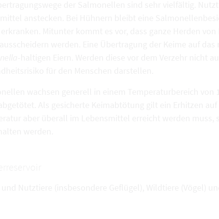
bertragungswege der Salmonellen sind sehr vielfältig. Nutz
rmittel anstecken. Bei Hühnern bleibt eine Salmonellenbesie
 erkranken. Mitunter kommt es vor, dass ganze Herden vo
ausscheidern werden. Eine Übertragung der Keime auf das 
nella
-haltigen Eiern. Werden diese vor dem Verzehr nicht au
dheitsrisiko für den Menschen darstellen.
nellen wachsen generell in einem Temperaturbereich von 10
abgetötet. Als gesicherte Keimabtötung gilt ein Erhitzen au
ratur aber überall im Lebensmittel erreicht werden muss, so
halten werden.
erreservoir
und Nutztiere (insbesondere Geflügel), Wildtiere (Vögel) un