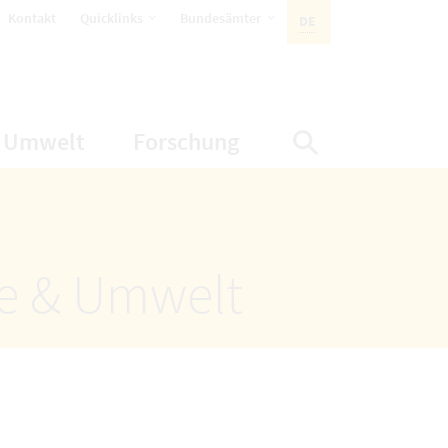
öffnet Untermenüpunkte
öffnet Untermenüpunkte
Kontakt
Quicklinks
Bundesämter
DE
AKTIVE SPRACHE:
nüpunkte
net Untermenüpunkte
öffnet Untermenüpunkte
öffnet Untermenüp
Umwelt
Forschung
Suche einbl
ze & Umwelt