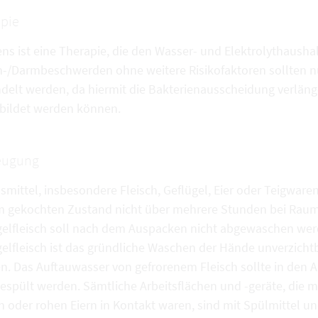
pie
ns ist eine Therapie, die den Wasser- und Elektrolythaushal
-/Darmbeschwerden ohne weitere Risikofaktoren sollten nur
delt werden, da hiermit die Bakterienausscheidung verläng
bildet werden können.
eugung
smittel, insbesondere Fleisch, Geflügel, Eier oder Teigware
m gekochten Zustand nicht über mehrere Stunden bei Rau
gelfleisch soll nach dem Auspacken nicht abgewaschen we
gelfleisch ist das gründliche Waschen der Hände unverzich
n. Das Auftauwasser von gefrorenem Fleisch sollte in den 
espült werden. Sämtliche Arbeitsflächen und -geräte, die m
h oder rohen Eiern in Kontakt waren, sind mit Spülmittel u