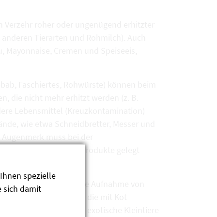
n Verzehr roher oder ungenügend erhitzter
von anderen Tierarten und Rohmilch). Auch
isu, Mayonnaise, Cremen und Speiseeis,
Kebab, Faschiertes, Rohwürste) können beim
n, die nicht mehr erhitzt werden (z. B.
dere Lebensmittel (Kreuzkontamination)
ände, wie etwa Schneidbretter, Messer und
s Augenmerk muss bei der
ende Kühlung der Rohprodukte gelegt
Ihnen spezielle
onen, eine unbeabsichtigte Aufnahme von
 sich damit
oder mit Gegenständen, die mit Kot
nfektionen kommen auch exotische Kleintiere