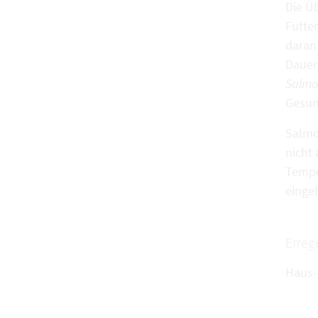
Die Ü
Futte
daran
Dauer
Salmo
Gesun
Salmo
nicht 
Tempe
einge
Erreg
Haus- 