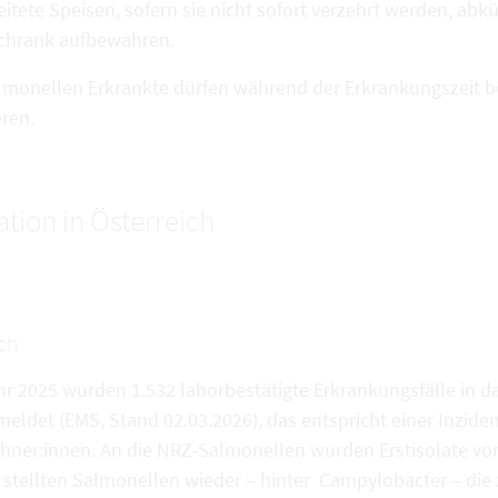
eitete Speisen, sofern sie nicht sofort verzehrt werden, ab
chrank aufbewahren.
lmonellen Erkrankte dürfen während der Erkrankungszeit b
eren.
ation in Österreich
ch
hr 2025 wurden 1.532 laborbestätigte Erkrankungsfälle in 
eldet (EMS, Stand 02.03.2026), das entspricht einer Inziden
hner:innen. An die NRZ-Salmonellen wurden Erstisolate von 
 stellten Salmonellen wieder – hinter Campylobacter – die