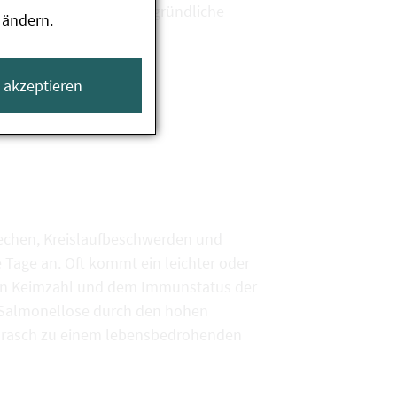
m Tierkontakt wird die gründliche
 ändern.
e akzeptieren
rechen, Kreislaufbeschwerden und
Tage an. Oft kommt ein leichter oder
nen Keimzahl und dem Immunstatus der
e Salmonellose durch den hohen
ng rasch zu einem lebensbedrohenden