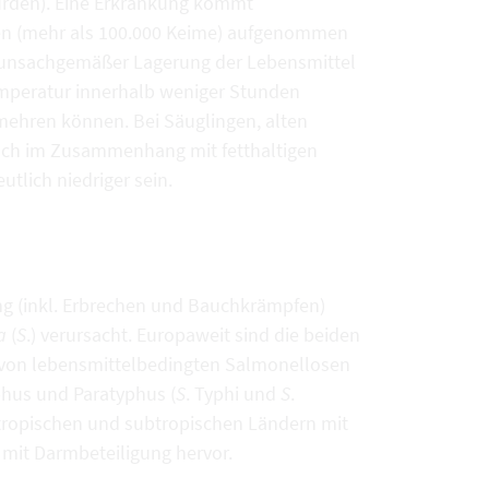
wurden). Eine Erkrankung kommt
en (mehr als 100.000 Keime) aufgenommen
i unsachgemäßer Lagerung der Lebensmittel
temperatur innerhalb weniger Stunden
mehren können. Bei Säuglingen, alten
ch im Zusammenhang mit fetthaltigen
utlich niedriger sein.
ung (inkl. Erbrechen und Bauchkrämpfen)
a
(
S
.) verursacht. Europaweit sind die beiden
 von lebensmittelbedingten Salmonellosen
phus und Paratyphus (
S
. Typhi und
S
.
n tropischen und subtropischen Ländern mit
 mit Darmbeteiligung hervor.