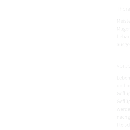
Thera
Meiste
Magen
behan
ausge
Vorb
Leben
und i
Geflü
Geflü
werde
nachg
Fleisc