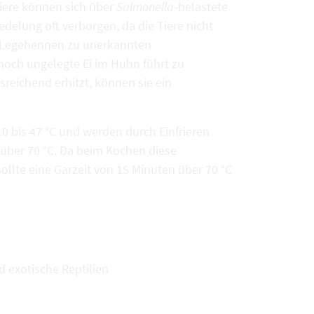
tiere können sich über
Salmonella
-belastete
delung oft verborgen, da die Tiere nicht
n Legehennen zu unerkannten
noch ungelegte Ei im Huhn führt zu
sreichend erhitzt, können sie ein
 bis 47 °C und werden durch Einfrieren
f über 70 °C. Da beim Kochen diese
llte eine Garzeit von 15 Minuten über 70 °C
d exotische Reptilien