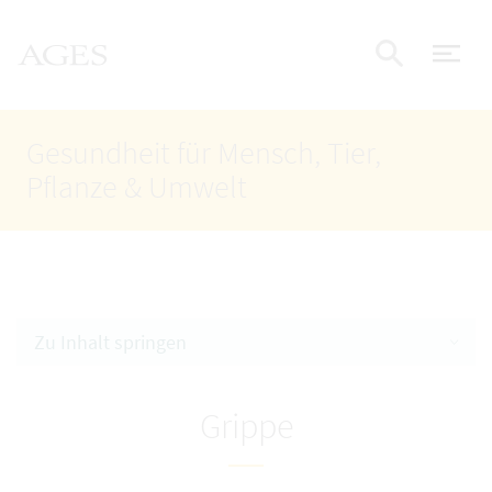
Accesskey
Accesskey
Accesskey
Zum Inhalt
Zum Hauptmenü
Zur Suche
AGES Startseite
[4]
[1]
[2]
Nav
Suche e
Gesundheit für Mensch, Tier,
Pflanze & Umwelt
Zu Inhalt springen
Grippe