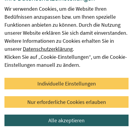
2021; doi:10.2807/1560-7917.ES.2021.26.8.2001646
Wir verwenden Cookies, um die Website Ihren
Bedüfnissen anzupassen bzw. um Ihnen spezielle
2. Nielsen J, Krause TG, Mølbak K. Influenza-associated
Funktionen anbieten zu können. Durch die Nutzung
mortality determined from all-cause mortality,
unserer Website erklären Sie sich damit einverstanden.
Denmark 2010/11-2016/17: The FluMOMO model.
Weitere Informationen zu Cookies erhalten Sie in
Influenza Other Respir Viruses. 2018;
unserer
Datenschutzerklärung
.
doi:10.1111/irv.12564
Klicken Sie auf „Cookie-Einstellungen“, um die Cookie-
Einstellungen manuell zu ändern.
Diagnostik
Individuelle Einstellungen
Zur Diagnose von Influenza dienen PCR-Tests, der
Nur erforderliche Cookies erlauben
Antigennachweis mittels ELISA oder Schnelltest sowie
die Viruskultur und der serologische Nachweis von
Alle akzeptieren
Antikörpern. Bezogen auf Sensitivität und Spezifität gilt
PCR als Goldstandard.