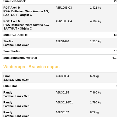
Sum Peredovick
2.
RGT Axell M
A5R1063 C3
1.421 kg
RWA Raiffeisen Ware Austria AG,
SAATGUT - Objekt C
RGT Axell M
A5R1063 C4
4.102 kg
RWA Raiffeisen Ware Austria AG,
SAATGUT - Objekt C
Sum RGT Axell M
5.
Starfire
A5U31470
1.316 kg
Saatbau Linz eGen
Sum Starfire
1.
Sum Sonnenblume total
61.
Winterraps - Brassica napus
Pirol
A6U30094
629 kg
Saatbau Linz eGen
Sum Pirol
Randy
A6U30195
7.960 kg
Saatbau Linz eGen
Randy
A6U30196/01
1.795 kg
Saatbau Linz eGen
Randy
A6U30107
883 kg
Saatbau Linz eGen