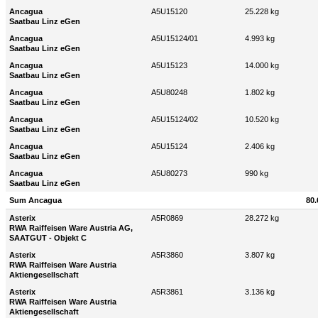
Ancagua
A5U15120
25.228 kg
Saatbau Linz eGen
Ancagua
A5U15124/01
4.993 kg
Saatbau Linz eGen
Ancagua
A5U15123
14.000 kg
Saatbau Linz eGen
Ancagua
A5U80248
1.802 kg
Saatbau Linz eGen
Ancagua
A5U15124/02
10.520 kg
Saatbau Linz eGen
Ancagua
A5U15124
2.406 kg
Saatbau Linz eGen
Ancagua
A5U80273
990 kg
Saatbau Linz eGen
Sum Ancagua
80.
Asterix
A5R0869
28.272 kg
RWA Raiffeisen Ware Austria AG,
SAATGUT - Objekt C
Asterix
A5R3860
3.807 kg
RWA Raiffeisen Ware Austria
Aktiengesellschaft
Asterix
A5R3861
3.136 kg
RWA Raiffeisen Ware Austria
Aktiengesellschaft