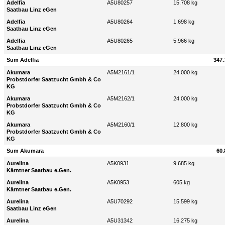
Adelfia
A5U80257
15.708 kg
Saatbau Linz eGen
Adelfia
A5U80264
1.698 kg
Saatbau Linz eGen
Adelfia
A5U80265
5.966 kg
Saatbau Linz eGen
Sum Adelfia
347.
Akumara
A5M2161/1
24.000 kg
Probstdorfer Saatzucht Gmbh & Co
KG
Akumara
A5M2162/1
24.000 kg
Probstdorfer Saatzucht Gmbh & Co
KG
Akumara
A5M2160/1
12.800 kg
Probstdorfer Saatzucht Gmbh & Co
KG
Sum Akumara
60.
Aurelina
A5K0931
9.685 kg
Kärntner Saatbau e.Gen.
Aurelina
A5K0953
605 kg
Kärntner Saatbau e.Gen.
Aurelina
A5U70292
15.599 kg
Saatbau Linz eGen
Aurelina
A5U31342
16.275 kg