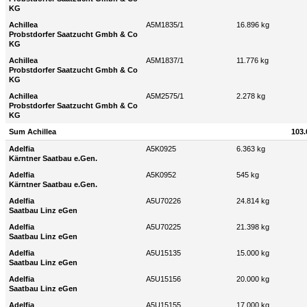
KG
Achillea
A5M1835/1
16.896 kg
Probstdorfer Saatzucht Gmbh & Co
KG
Achillea
A5M1837/1
11.776 kg
Probstdorfer Saatzucht Gmbh & Co
KG
Achillea
A5M2575/1
2.278 kg
Probstdorfer Saatzucht Gmbh & Co
KG
Sum Achillea
103.
Adelfia
A5K0925
6.363 kg
Kärntner Saatbau e.Gen.
Adelfia
A5K0952
545 kg
Kärntner Saatbau e.Gen.
Adelfia
A5U70226
24.814 kg
Saatbau Linz eGen
Adelfia
A5U70225
21.398 kg
Saatbau Linz eGen
Adelfia
A5U15135
15.000 kg
Saatbau Linz eGen
Adelfia
A5U15156
20.000 kg
Saatbau Linz eGen
Adelfia
A5U15155
17.000 kg