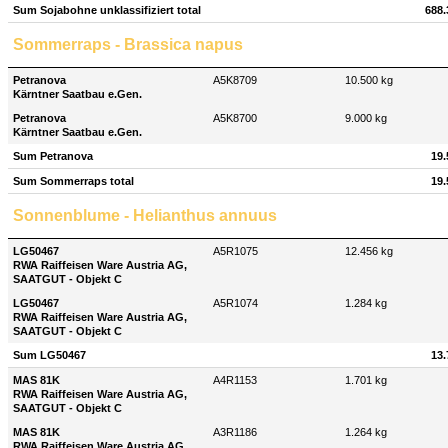
Sum Sojabohne unklassifiziert total
688.
Sommerraps - Brassica napus
Petranova
A5K8709
10.500 kg
Kärntner Saatbau e.Gen.
Petranova
A5K8700
9.000 kg
Kärntner Saatbau e.Gen.
Sum Petranova
19.
Sum Sommerraps total
19.
Sonnenblume - Helianthus annuus
LG50467
A5R1075
12.456 kg
RWA Raiffeisen Ware Austria AG,
SAATGUT - Objekt C
LG50467
A5R1074
1.284 kg
RWA Raiffeisen Ware Austria AG,
SAATGUT - Objekt C
Sum LG50467
13.
MAS 81K
A4R1153
1.701 kg
RWA Raiffeisen Ware Austria AG,
SAATGUT - Objekt C
MAS 81K
A3R1186
1.264 kg
RWA Raiffeisen Ware Austria AG,