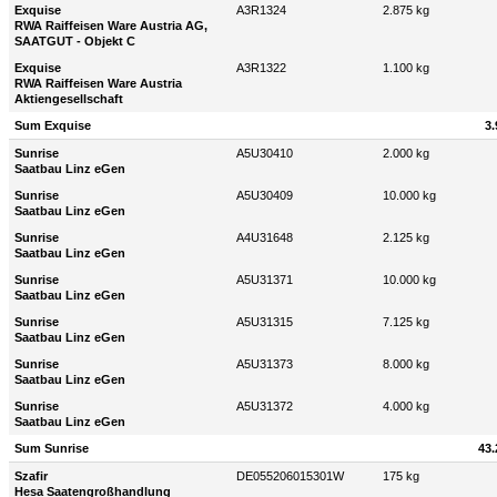
Exquise
A3R1324
2.875 kg
RWA Raiffeisen Ware Austria AG,
SAATGUT - Objekt C
Exquise
A3R1322
1.100 kg
RWA Raiffeisen Ware Austria
Aktiengesellschaft
Sum Exquise
3.
Sunrise
A5U30410
2.000 kg
Saatbau Linz eGen
Sunrise
A5U30409
10.000 kg
Saatbau Linz eGen
Sunrise
A4U31648
2.125 kg
Saatbau Linz eGen
Sunrise
A5U31371
10.000 kg
Saatbau Linz eGen
Sunrise
A5U31315
7.125 kg
Saatbau Linz eGen
Sunrise
A5U31373
8.000 kg
Saatbau Linz eGen
Sunrise
A5U31372
4.000 kg
Saatbau Linz eGen
Sum Sunrise
43.
Szafir
DE055206015301W
175 kg
Hesa Saatengroßhandlung