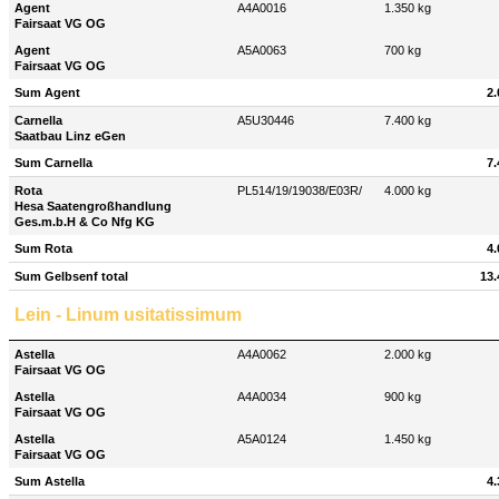
Agent
A4A0016
1.350 kg
Fairsaat VG OG
Agent
A5A0063
700 kg
Fairsaat VG OG
Sum Agent
2.
Carnella
A5U30446
7.400 kg
Saatbau Linz eGen
Sum Carnella
7.
Rota
PL514/19/19038/E03R/
4.000 kg
Hesa Saatengroßhandlung
Ges.m.b.H & Co Nfg KG
Sum Rota
4.
Sum Gelbsenf total
13.
Lein - Linum usitatissimum
Astella
A4A0062
2.000 kg
Fairsaat VG OG
Astella
A4A0034
900 kg
Fairsaat VG OG
Astella
A5A0124
1.450 kg
Fairsaat VG OG
Sum Astella
4.