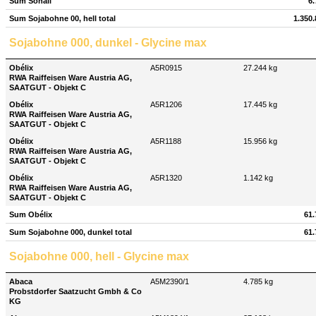
Sum Sonali
6.
Sum Sojabohne 00, hell total
1.350.
Sojabohne 000, dunkel - Glycine max
Obélix
A5R0915
27.244 kg
RWA Raiffeisen Ware Austria AG,
SAATGUT - Objekt C
Obélix
A5R1206
17.445 kg
RWA Raiffeisen Ware Austria AG,
SAATGUT - Objekt C
Obélix
A5R1188
15.956 kg
RWA Raiffeisen Ware Austria AG,
SAATGUT - Objekt C
Obélix
A5R1320
1.142 kg
RWA Raiffeisen Ware Austria AG,
SAATGUT - Objekt C
Sum Obélix
61.
Sum Sojabohne 000, dunkel total
61.
Sojabohne 000, hell - Glycine max
Abaca
A5M2390/1
4.785 kg
Probstdorfer Saatzucht Gmbh & Co
KG