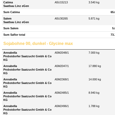
Catima
A5U15213
3.540 kg
Saatbau Linz eGen
Sum Catima
65.
Salem
A5U30265
5.871 kg
Saatbau Linz eGen
Sum Salem
5.
Sum Saflor total
73.
Sojabohne 00, dunkel - Glycine max
Annabella
A5M2048/1
7.000 kg
Probstdorfer Saatzucht Gmbh & Co
KG
Annabella
A5M2047/1
17.880 kg
Probstdorfer Saatzucht Gmbh & Co
KG
Annabella
A5M2368/1
14.000 kg
Probstdorfer Saatzucht Gmbh & Co
KG
Annabella
A5M2485/1
8.940 kg
Probstdorfer Saatzucht Gmbh & Co
KG
Annabella
A5M2496/1
1.788 kg
Probstdorfer Saatzucht Gmbh & Co
KG