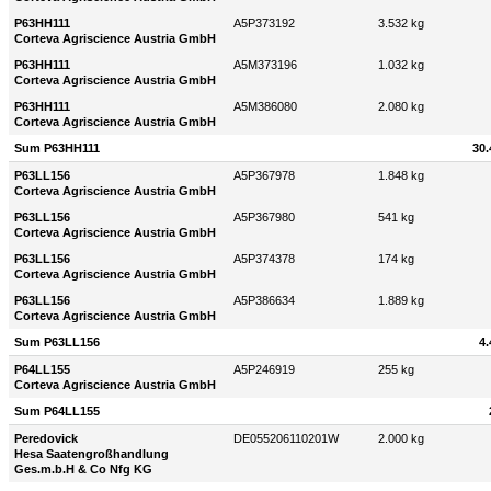
P63HH111
A5P373192
3.532 kg
Corteva Agriscience Austria GmbH
P63HH111
A5M373196
1.032 kg
Corteva Agriscience Austria GmbH
P63HH111
A5M386080
2.080 kg
Corteva Agriscience Austria GmbH
Sum P63HH111
30.
P63LL156
A5P367978
1.848 kg
Corteva Agriscience Austria GmbH
P63LL156
A5P367980
541 kg
Corteva Agriscience Austria GmbH
P63LL156
A5P374378
174 kg
Corteva Agriscience Austria GmbH
P63LL156
A5P386634
1.889 kg
Corteva Agriscience Austria GmbH
Sum P63LL156
4.
P64LL155
A5P246919
255 kg
Corteva Agriscience Austria GmbH
Sum P64LL155
Peredovick
DE055206110201W
2.000 kg
Hesa Saatengroßhandlung
Ges.m.b.H & Co Nfg KG