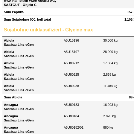
RWA Raiffeisen Ware Austria AG,
SAATGUT - Objekt C
Sum Paprika
157.
Sum Sojabohne 000, hell total
1.106.
Sojabohne unklassifiziert - Glycine max
Abiola
A5U15196
30.000 kg
Saatbau Linz eGen
Abiola
A5U15197
28.000 kg
Saatbau Linz eGen
Abiola
A5U80212
17.084 kg
Saatbau Linz eGen
Abiola
A5U80225
2.838 kg
Saatbau Linz eGen
Abiola
A5U80238
11.484 kg
Saatbau Linz eGen
Sum Abiola
89.
Ancagua
A5U80183
16.993 kg
Saatbau Linz eGen
Ancagua
A5U80184
2.820 kg
Saatbau Linz eGen
Ancagua
A5U80182/01
880 kg
Saatbau Linz eGen