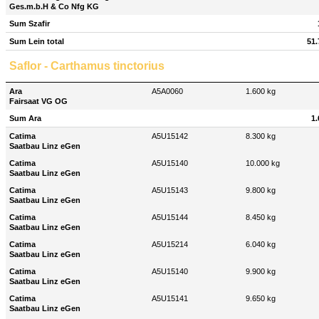
Ges.m.b.H & Co Nfg KG
Sum Szafir
Sum Lein total
51.
Saflor - Carthamus tinctorius
Ara
A5A0060
1.600 kg
Fairsaat VG OG
Sum Ara
1.
Catima
A5U15142
8.300 kg
Saatbau Linz eGen
Catima
A5U15140
10.000 kg
Saatbau Linz eGen
Catima
A5U15143
9.800 kg
Saatbau Linz eGen
Catima
A5U15144
8.450 kg
Saatbau Linz eGen
Catima
A5U15214
6.040 kg
Saatbau Linz eGen
Catima
A5U15140
9.900 kg
Saatbau Linz eGen
Catima
A5U15141
9.650 kg
Saatbau Linz eGen