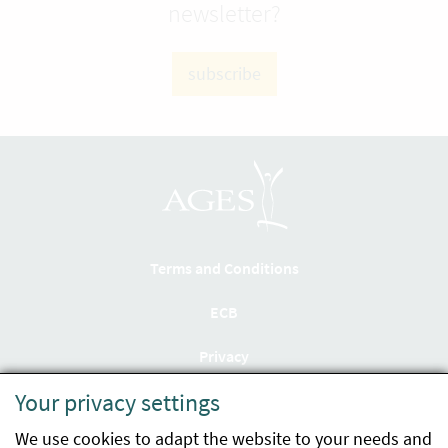
newsletter?
subscribe
Terms and Conditions
ECB
Privacy
Your privacy settings
Accessibility statement
We use cookies to adapt the website to your needs and
Imprint