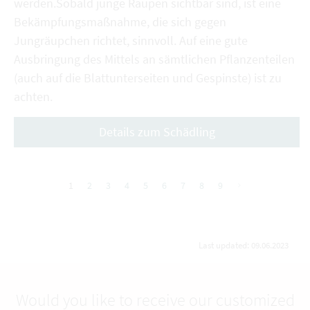
werden.Sobald junge Raupen sichtbar sind, ist eine
Bekämpfungsmaßnahme, die sich gegen
Jungräupchen richtet, sinnvoll. Auf eine gute
Ausbringung des Mittels an sämtlichen Pflanzenteilen
(auch auf die Blattunterseiten und Gespinste) ist zu
achten.
Details zum Schädling
1
2
3
4
5
6
7
8
9
nächste
Last updated: 09.06.2023
Would you like to receive our customized