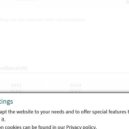
A
ufung nach den nationalen Richt- und Grenzwerten
esübersicht
2022
2023
tings
pt the website to your needs and to offer special features 
it.
Einstufung nach der EU-Richtlinie 2006/7/EG
on cookies can be found in our
Privacy policy
.