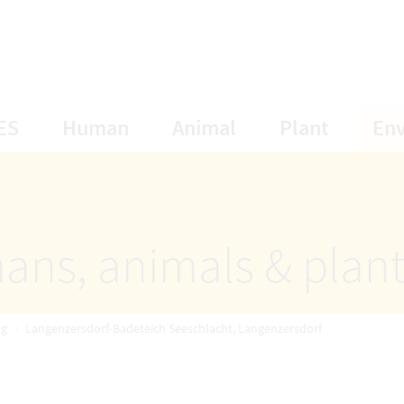
opens Subnavigation
opens Subnavigation
opens Subnavigat
opens S
ES
Human
Animal
Plant
En
ans, animals & plan
ng
Langenzersdorf-Badeteich Seeschlacht, Langenzersdorf