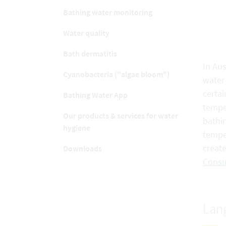
Bathing water monitoring
Water quality
Bath dermatitis
In Aus
Cyanobacteria ("algae bloom")
water 
certai
Bathing Water App
temper
Our products & services for water
bathin
hygiene
tempe
creat
Downloads
Consu
Lang