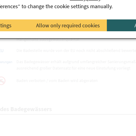
ferences“ to change the cookie settings manually.
Ausgezeichnete Badegewässerqualität
Gute Badegewässerqualität
ttings
Allow only required cookies
Ausreichende Badegewässerqualität
Mangelhafte Badegewässerqualität
Die Badestelle wurde von der EU noch nicht abschließend bewerte
Das Badegewässer erhält aufgrund umfangreicher Sanierungsmaßna
ausreichend großer Datensatz für eine neue Einstufung vorliegt
Baden verboten / vom Baden wird abgeraten
 des Badegewässers