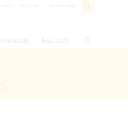
opens Subnavigation
opens Subnavigation
Contact
Quicklinks
Federal Offices
EN
ACTIVE LANGUAGE:
ion
ubnavigation
opens Subnavigation
opens Subnavigatio
vironment
Research
Display Sea
ts