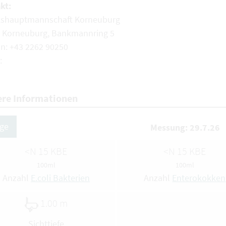
kt:
kshauptmannschaft Korneuburg
- Korneuburg, Bankmannring 5
on: +43 2262 90250
:
ere Informationen
ige
Messung: 29.7.26
<N 15 KBE
<N 15 KBE
100ml
100ml
Anzahl
E.coli Bakterien
Anzahl
Enterokokken
1.00 m
Sichttiefe