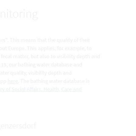
nitoring
rs". This means that the quality of their
out Europe. This applies, for example, to
ecal matter, but also to visibility depth and
e 15, our bathing water database and
er quality, visibility depth and
 app
here
. The bathing water database is
ry of Social Affairs, Health, Care and
genzersdorf