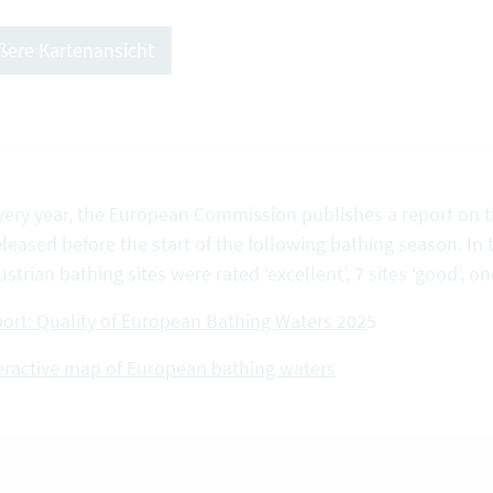
ßere Kartenansicht
very year, the European Commission publishes a report on th
eleased before the start of the following bathing season. In 
ustrian bathing sites were rated ‘excellent’, 7 sites ‘good’, one
ort: Quality of European Bathing Waters 202
5
eractive map of European bathing waters