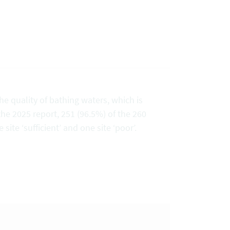
e quality of bathing waters, which is
the 2025 report, 251 (96.5%) of the 260
 site ‘sufficient’ and one site ‘poor’.