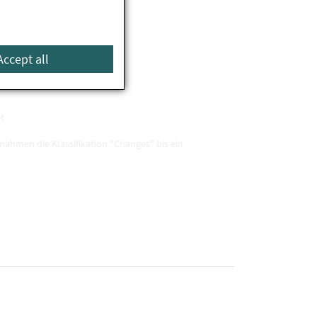
Accept all
t
hmen die Klassifikation "Changes" bis ein