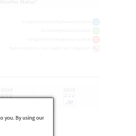
ktueller Status*
Ausgezeichnete Badegewässerqualität
Gute Badegewässerqualität
Mangelhafte Badegewässerqualität
Baden verboten / vom Baden wird abgeraten
2024
2025
to you. By using our