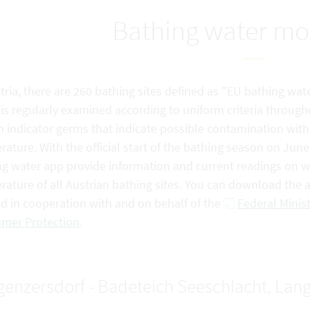
Bathing water mo
tria, there are 260 bathing sites defined as "EU bathing wate
is regularly examined according to uniform criteria through
n indicator germs that indicate possible contamination with f
ature. With the official start of the bathing season on Jun
g water app provide information and current readings on wat
rature of all Austrian bathing sites. You can download the
ed in cooperation with and on behalf of the
Federal Minist
mer Protection
.
enzersdorf - Badeteich Seeschlacht, Lan