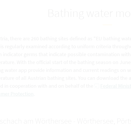
Bathing water mo
tria, there are 260 bathing sites defined as "EU bathing wate
is regularly examined according to uniform criteria through
n indicator germs that indicate possible contamination with f
ature. With the official start of the bathing season on Jun
g water app provide information and current readings on wat
rature of all Austrian bathing sites. You can download the
ed in cooperation with and on behalf of the
Federal Minist
mer Protection
.
tschach am Wörthersee - Wörthersee, Pör