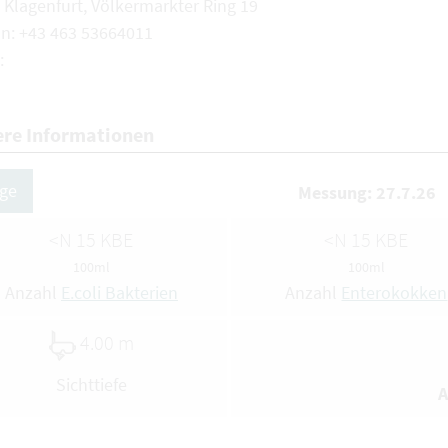
 Klagenfurt, Völkermarkter Ring 19
on: +43 463 53664011
:
ere Informationen
ige
Messung: 27.7.26
<N 15 KBE
<N 15 KBE
100ml
100ml
Anzahl
E.coli Bakterien
Anzahl
Enterokokken
4.00 m
Sichttiefe
A