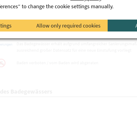
ferences“ to change the cookie settings manually.
Ausreichende Badegewässerqualität
Mangelhafte Badegewässerqualität
ttings
Allow only required cookies
Die Badestelle wurde von der EU noch nicht abschließend bewerte
Das Badegewässer erhält aufgrund umfangreicher Sanierungsmaßna
ausreichend großer Datensatz für eine neue Einstufung vorliegt
Baden verboten / vom Baden wird abgeraten
 des Badegewässers