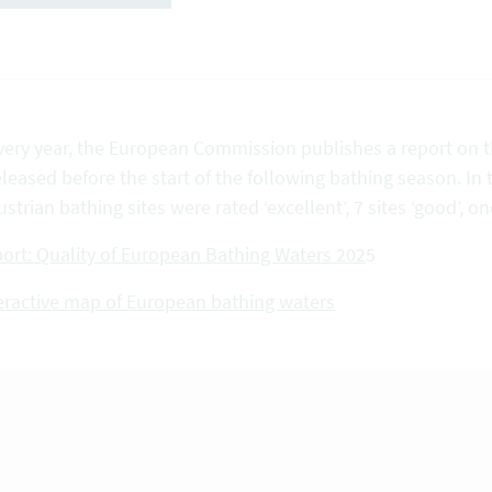
very year, the European Commission publishes a report on th
eleased before the start of the following bathing season. In 
ustrian bathing sites were rated ‘excellent’, 7 sites ‘good’, one
ort: Quality of European Bathing Waters 202
5
eractive map of European bathing waters