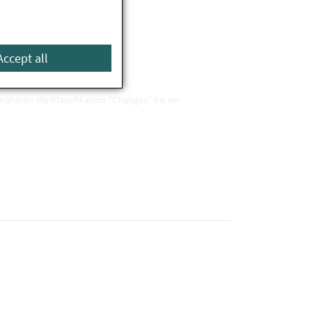
Accept all
t
hmen die Klassifikation "Changes" bis ein