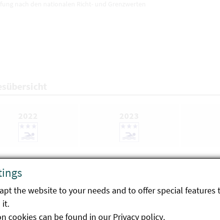
ufung nach den nationalen Richt- und Grenzwerten
esübersicht
2022
2023
tings
Einstufung nach der EU-Richtlinie 2006/7/EG
pt the website to your needs and to offer special features 
Ausgezeichnete Badegewässerqualität
it.
on cookies can be found in our
Privacy policy
.
Gute Badegewässerqualität