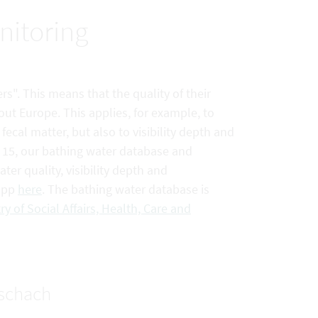
nitoring
rs". This means that the quality of their
out Europe. This applies, for example, to
ecal matter, but also to visibility depth and
e 15, our bathing water database and
er quality, visibility depth and
 app
here
. The bathing water database is
ry of Social Affairs, Health, Care and
tschach