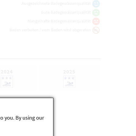
Ausgezeichnete Badegewässerqualität
Gute Badegewässerqualität
Mangelhafte Badegewässerqualität
Baden verboten / vom Baden wird abgeraten
2024
2025
to you. By using our