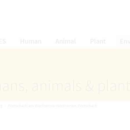
opens Subnavigation
opens Subnavigation
opens Subnavigat
opens S
ES
Human
Animal
Plant
En
ans, animals & plan
ng
Pörtschach am Wörthersee-Wörthersee, Pörtschach