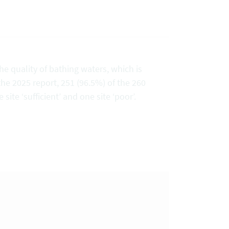
e quality of bathing waters, which is
the 2025 report, 251 (96.5%) of the 260
 site ‘sufficient’ and one site ‘poor’.