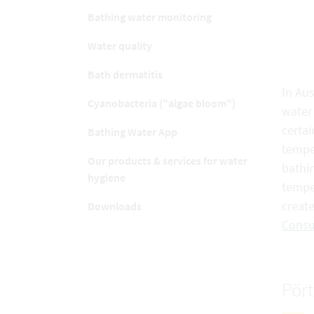
Bathing water monitoring
Water quality
Bath dermatitis
In Aus
Cyanobacteria ("algae bloom")
water 
certai
Bathing Water App
temper
Our products & services for water
bathin
hygiene
tempe
creat
Downloads
Consu
Pör