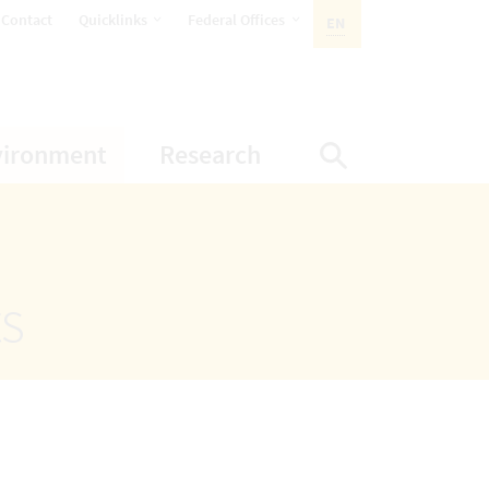
opens Subnavigation
opens Subnavigation
Contact
Quicklinks
Federal Offices
EN
ACTIVE LANGUAGE:
ion
ubnavigation
opens Subnavigation
opens Subnavigatio
vironment
Research
Display Sea
ts