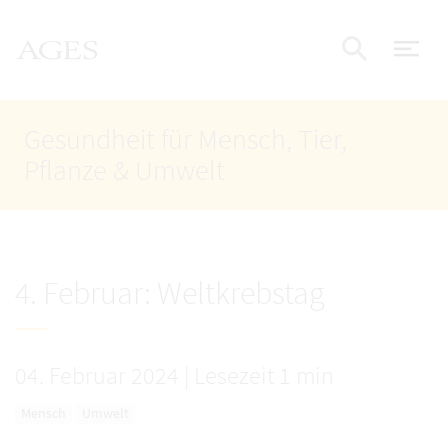
Accesskey
Accesskey
Accesskey
Zum Inhalt
Zum Hauptmenü
Zur Suche
AGES Startseite
[4]
[1]
[2]
Nav
Suche e
Gesundheit für Mensch, Tier,
Pflanze & Umwelt
4. Februar: Weltkrebstag
04. Februar 2024
|
Lesezeit 1 min
Mensch
Umwelt